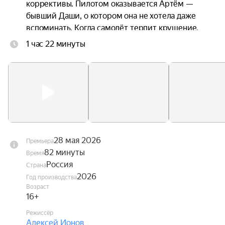
коррективы. Пилотом оказывается Артём — 
бывший Даши, о котором она не хотела даже 
вспоминать. Когда самолёт терпит крушение, 
троим приходится прыгать без подготовки. 
1 час 22 минуты
Стропы путаются. Они чудом остаются в живых 
— но оказываются подвешены над горной 
пропастью посреди бушующих лесных пожаров. 
Даша оказывается между двумя мужчинами, с 
каждым из которых связана её жизнь. Один — 
настоящее. Другой — незажившее прошлое.
28 мая 2026
Премьера
82 минуты
Время
Россия
Страна
2026
Год производства
Возраст
16+
Режиссёр
Алексей Ионов