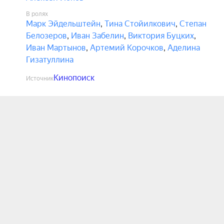
В ролях
Марк Эйдельштейн
,
Тина Стойилкович
,
Степан
Белозеров
,
Иван Забелин
,
Виктория Буцких
,
Иван Мартынов
,
Артемий Корочков
,
Аделина
Гизатуллина
Кинопоиск
Источник