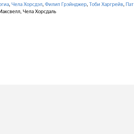
огиа
,
Чела Хорсдэл
,
Филип Грэйнджер
,
Тоби Харгрейв
,
Пат
Максвелл
,
Чела Хорсдаль