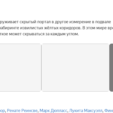
руживает скрытый портал в другое измерение в подвале 
 лабиринте извилистых жёлтых коридоров. В этом мире вре
уткое может скрываться за каждым углом.
фор
,
Ренате Реинсве
,
Марк Дюпласс
,
Лукита Максуэлл
,
Фин