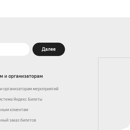
Далее
м и организаторам
и организаторам мероприятий
истема Яндекс Билеты
вным клиентам
ный заказ билетов