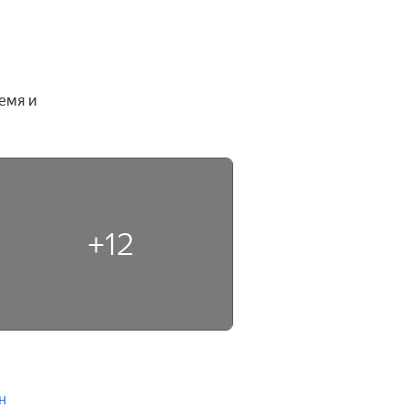
мя и 
+12
н