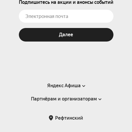
Подпишитесь на акции и анонсы событий
Далее
Яндекс Афиша
Партнёрам и организаторам
Справка
Пользовательское соглашение
Партнёрам и организаторам мероприятий
Рефтинский
Подарочные сертификаты
Билетная система Яндекс Билеты
Возврат билетов