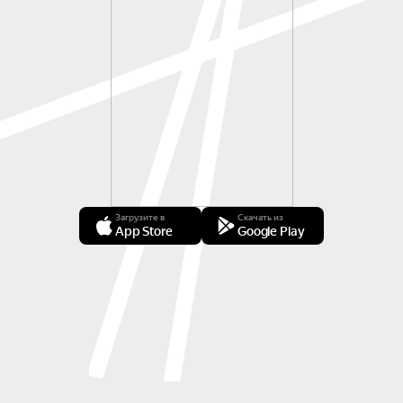
Загрузите в
Скачать из
App Store
Google Play