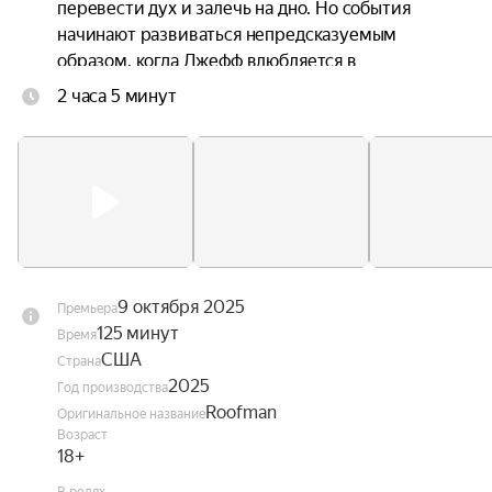
перевести дух и залечь на дно. Но события 
начинают развиваться непредсказуемым 
образом, когда Джефф влюбляется в 
очаровательную сотрудницу магазина.
2 часа 5 минут
9 октября 2025
Премьера
125 минут
Время
США
Страна
2025
Год производства
Roofman
Оригинальное название
Возраст
18+