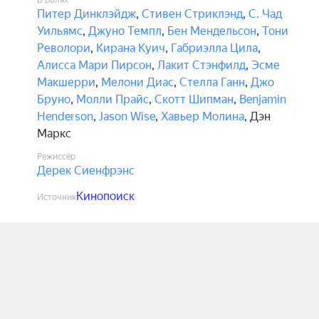
В ролях
Питер Динклэйдж
,
Стивен Стриклэнд
,
С. Чад
Уильямс
,
Джуно Темпл
,
Бен Мендельсон
,
Тони
Револори
,
Кирана Куич
,
Габриэлла Цила
,
Алисса Мари Пирсон
,
Лакит Стэнфилд
,
Эсме
Макшерри
,
Мелони Диас
,
Стелла Ганн
,
Джо
Бруно
,
Молли Прайс
,
Скотт Шипман
,
Benjamin
Henderson
,
Jason Wise
,
Хавьер Молина
,
Дэн
Маркс
Режиссёр
Дерек Сиенфрэнс
Кинопоиск
Источник