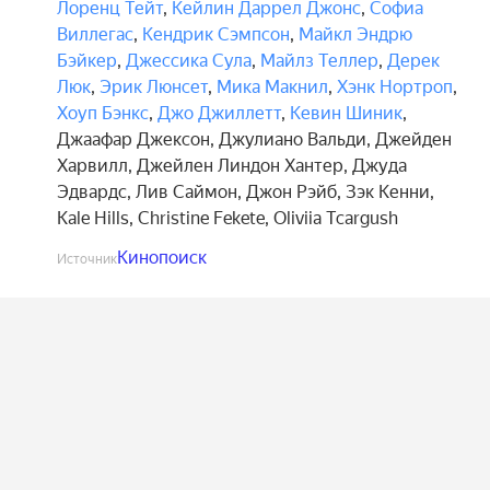
Лоренц Тейт
,
Кейлин Даррел Джонс
,
Софиа
Виллегас
,
Кендрик Сэмпсон
,
Майкл Эндрю
Бэйкер
,
Джессика Сула
,
Майлз Теллер
,
Дерек
Люк
,
Эрик Люнсет
,
Мика Макнил
,
Хэнк Нортроп
,
Хоуп Бэнкс
,
Джо Джиллетт
,
Кевин Шиник
,
Джаафар Джексон
,
Джулиано Вальди
,
Джейден
Харвилл
,
Джейлен Линдон Хантер
,
Джуда
Эдвардс
,
Лив Саймон
,
Джон Рэйб
,
Зэк Кенни
,
Kale Hills
,
Christine Fekete
,
Oliviia Tcargush
Кинопоиск
Источник