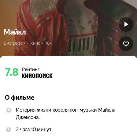
Майкл
Биография  •  Кино  •  18+
7.8
Рейтинг
О фильме
История жизни короля поп-музыки Майкла 
Джексона.
2 часа 10 минут