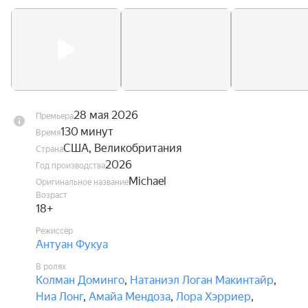
28 мая 2026
Премьера
130 минут
Время
США, Великобритания
Страна
2026
Год производства
Michael
Оригинальное название
Возраст
18+
Режиссёр
Антуан Фукуа
В ролях
Колман Доминго
,
Натаниэл Логан Макинтайр
,
Ниа Лонг
,
Амайа Мендоза
,
Лора Хэрриер
,