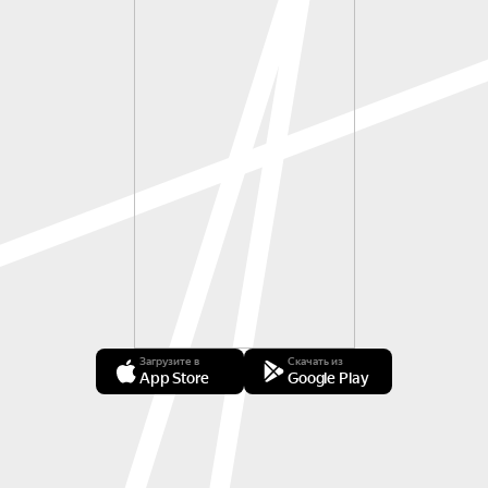
Загрузите в
Скачать из
App Store
Google Play