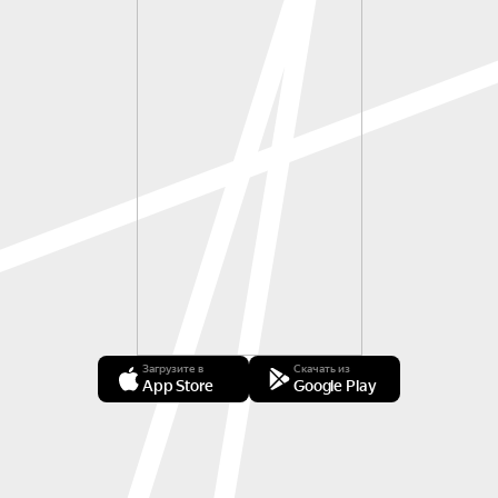
Загрузите в
Скачать из
App Store
Google Play