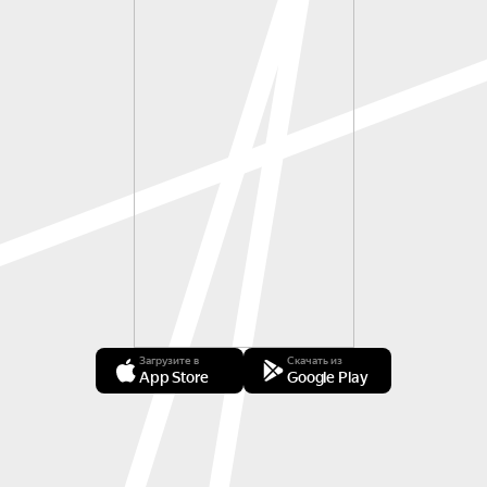
Загрузите в
Скачать из
App Store
Google Play