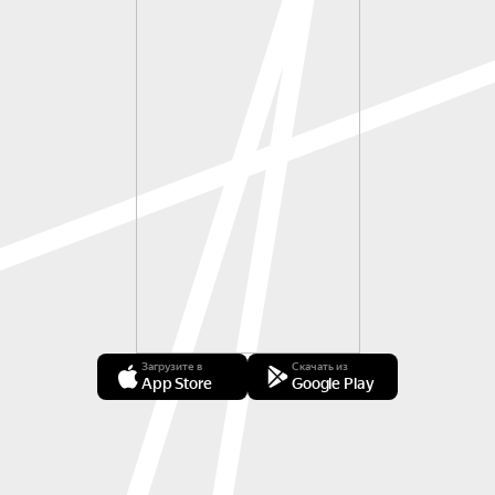
Загрузите в
Скачать из
App Store
Google Play