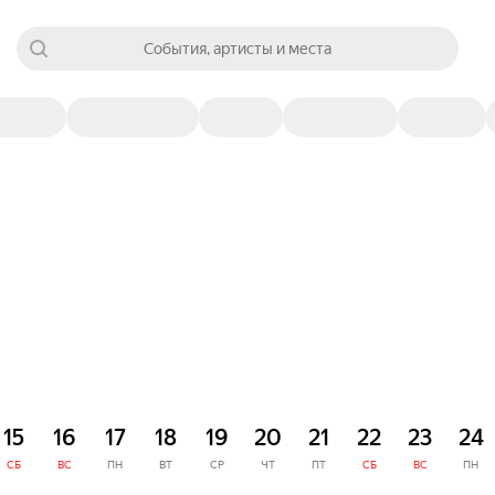
События, артисты и места
15
16
17
18
19
20
21
22
23
24
СБ
ВС
ПН
ВТ
СР
ЧТ
ПТ
СБ
ВС
ПН