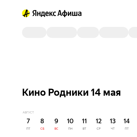
Кино Родники 14 мая
АВГУСТ
7
8
9
10
11
12
13
14
ПТ
СБ
ВС
ПН
ВТ
СР
ЧТ
ПТ