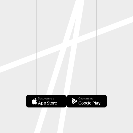
Загрузите в
Скачать из
App Store
Google Play