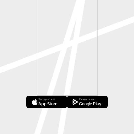
Загрузите в
Скачать из
App Store
Google Play