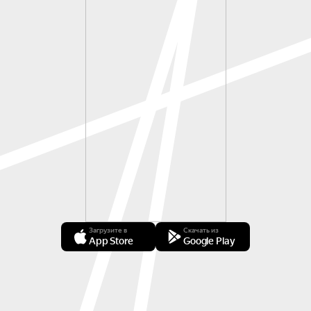
Загрузите в
Скачать из
App Store
Google Play