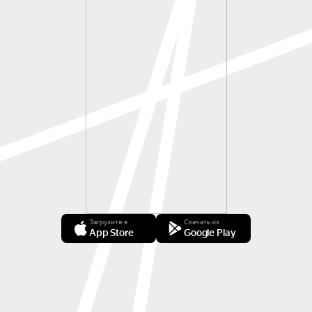
Загрузите в
Скачать из
App Store
Google Play