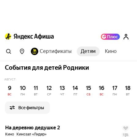
Сертификаты
Детям
Кино
События для детей Родники
АВГУСТ
9
10
11
12
13
14
15
16
17
18
ВС
ПН
ВТ
СР
ЧТ
ПТ
СБ
ВС
ПН
ВТ
Все фильтры
7.0
На деревню дедушке 2
Кино
Кинозал «Лидер»