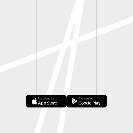
Загрузите в
Скачать из
App Store
Google Play