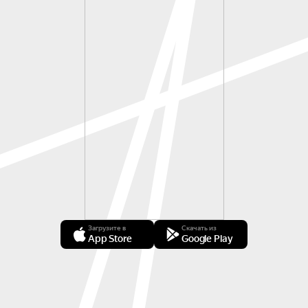
Загрузите в
Скачать из
App Store
Google Play