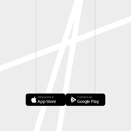
Загрузите в
Скачать из
App Store
Google Play