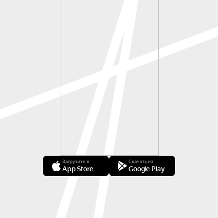
Загрузите в
Скачать из
App Store
Google Play