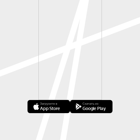
Загрузите в
Скачать из
App Store
Google Play