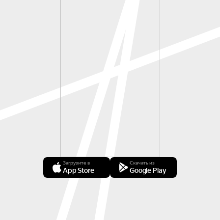
Загрузите в
Скачать из
App Store
Google Play