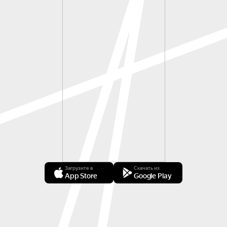
Загрузите в
Скачать из
App Store
Google Play