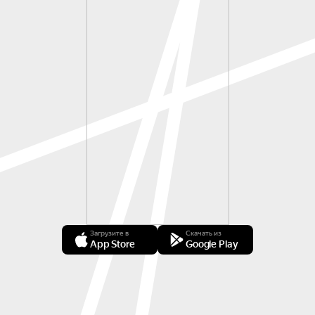
Загрузите в
Скачать из
App Store
Google Play