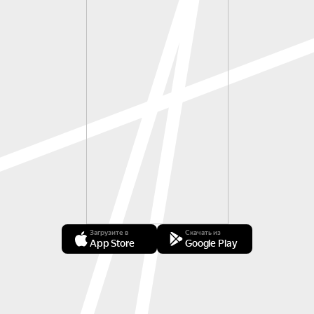
Загрузите в
Скачать из
App Store
Google Play