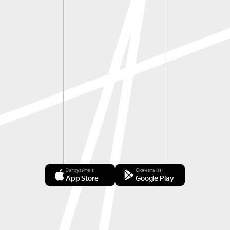
Загрузите в
Скачать из
App Store
Google Play