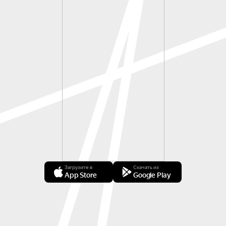
Загрузите в
Скачать из
App Store
Google Play