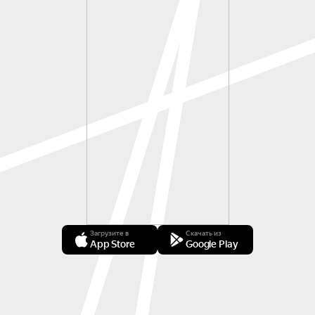
Загрузите в
Скачать из
App Store
Google Play