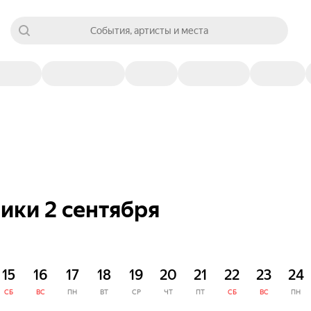
События, артисты и места
ики 2 сентября
15
16
17
18
19
20
21
22
23
24
СБ
ВС
ПН
ВТ
СР
ЧТ
ПТ
СБ
ВС
ПН