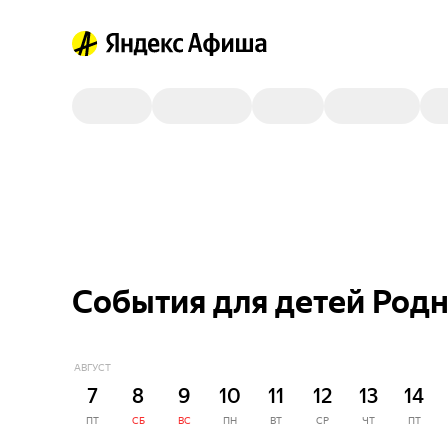
События для детей Родн
АВГУСТ
7
8
9
10
11
12
13
14
ПТ
СБ
ВС
ПН
ВТ
СР
ЧТ
ПТ