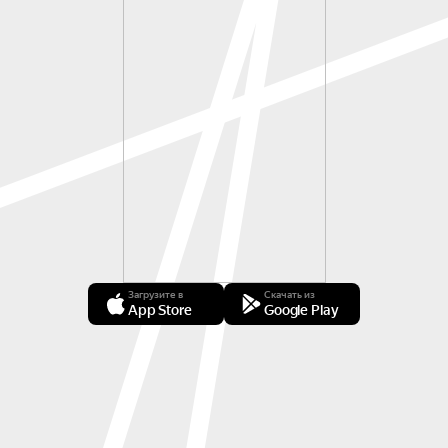
Загрузите в
Скачать из
App Store
Google Play