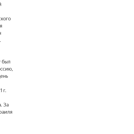
 
кого 
 
 


 был 
ссию, 
ень 
г. 
 За 
аиля 