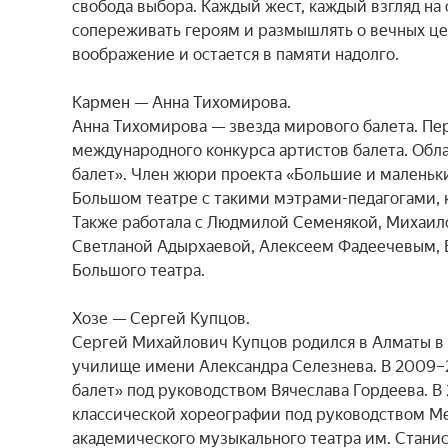
свобода выбора. Каждый жест, каждый взгляд на 
сопереживать героям и размышлять о вечных цен
воображение и остается в памяти надолго.

Кармен — Анна Тихомирова.

Анна Тихомирова — звезда мирового балета. Пер
международного конкурса артистов балета. Обла
балет». Член жюри проекта «Большие и маленьки
Большом театре с такими мэтрами-педагогами, к
Также работала с Людмилой Семенякой, Михаил
Светланой Адырхаевой, Алексеем Фадеечевым,
Большого театра.

Хозе — Сергей Купцов.

Сергей Михайлович Купцов родился в Алматы в 1
училище имени Александра Селезнева. В 2009–2
балет» под руководством Вячеслава Гордеева. В 
классической хореографии под руководством Мел
академического музыкального театра им. Станис