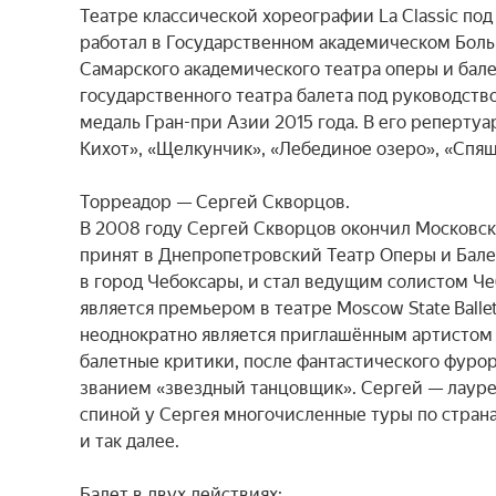
Театре классической хореографии La Classic под
работал в Государственном академическом Боль
Самарского академического театра оперы и бале
государственного театра балета под руководст
медаль Гран-при Азии 2015 года. В его репертуа
Кихот», «Щелкунчик», «Лебединое озеро», «Спящ
Торреадор — Сергей Скворцов.

В 2008 году Сергей Скворцов окончил Московск
принят в Днепропетровский Театр Оперы и Балета
в город Чебоксары, и стал ведущим солистом Чеб
является премьером в театре Moscow State Ball
неоднократно является приглашённым артистом на
балетные критики, после фантастического фурор
званием «звездный танцовщик». Сергей — лауреат
спиной у Сергея многочисленные туры по страна
и так далее.

Балет в двух действиях:
