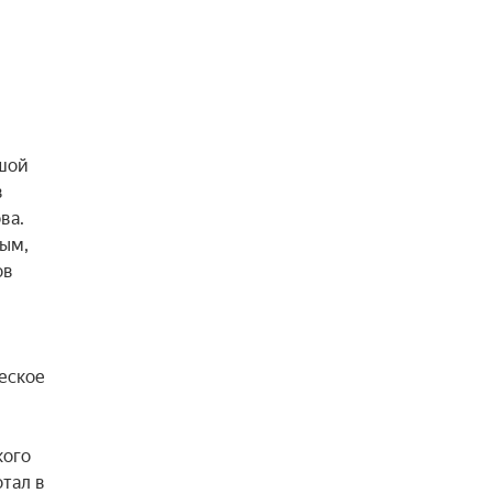
шой 
 
а. 
м, 
в 
ское 
ого 
ал в 