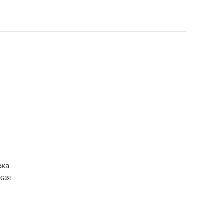
жа 
ая 