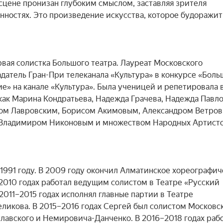
сцене пронизан глубоким смыслом, заставляя зрителя 
ностях. Это произведение искусства, которое будоражит 
вая солистка Большого театра. Лауреат Московского 
датель Гран-При телеканала «Культура» в конкурсе «Боль
е» на канале «Культура». Была ученицей и репетировала в
ак Марина Кондратьева, Надежда Грачева, Надежда Павлов
ом Лавровским, Борисом Акимовым, Александром Ветровы
 Владимиром Никоновым и множеством Народных Артисто
991 году. В 2009 году окончил Алматинское хореографиче
010 годах работал ведущим солистом в Театре «Русский 
2011–2015 годах исполнял главные партии в Театре 
икова. В 2015–2016 годах Сергей был солистом Московск
лавского и Немировича-Данченко. В 2016–2018 годах работ