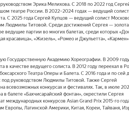
 руководством Эрика Мелихова. С 2018 по 2022 год Сергей
шом театре России. В 2022–2024 годах — ведущий солист 
та. С 2025 года Сергей Купцов — ведущий солист Московс
вом Людмилы Титовой. Среди достижений Сергея — золотая
ре ведущие партии во многих балетах, среди которых «Дон
ая красавица», «Жизель», «Ромео и Джульетта», «Кармен».
ую Государственную Академию Хореографии. В 2009 году
 в качестве ведущего солиста. В 2012 году переехал в Ро
оксарского Театра Оперы и Балета. С 2016 года и по сей д
et под руководством Людмилы Титовой. Также Сергей 
 всевозможных конкурсах и фестивалях. Так, в июле 2021 
а в балете «Бахчисарайский фонтан», окрестили Сергея 
 международных конкурсов Asian Grand Prix 2015-го года.
м Европы, Латинской Америки, Китая, Кореи, Тайваня, Изр