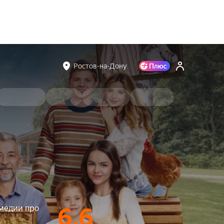
Ростов-на-Дону
медии про
6.6