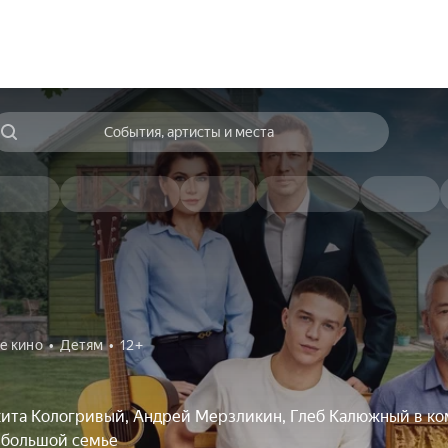
События, артисты и места
е кино
Детям
12+
ита Кологривый, Андрей Мерзликин, Глеб Калюжный в ко
 большой семье