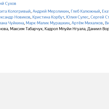
ий Сухов
ита Кологривый
,
Андрей Мерзликин
,
Глеб Калюжный
,
Ека
ександр Новиков
,
Кристина Корбут
,
Юлия Сулес
,
Сергей С
лана Чуйкина
,
Марк-Малик Мурашкин
,
Артём Михалков
,
В
нова
,
Максим Табарчук
,
Кадрол Мпуйи Нгуала
,
Даниил Во