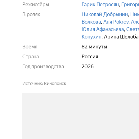
Режиссёры
Гарик Петросян
,
Григор
В ролях
Николай Добрынин
,
Ник
Волкова
,
Аня Pokrov
,
Ал
Юлия Афанасьева
,
Свет
Конухин
,
Арина Шелоба
Время
82 минуты
Страна
Россия
Год производства
2026
Источник
Кинопоиск