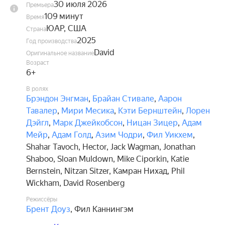
30 июля 2026
Премьера
109 минут
Время
ЮАР, США
Страна
2025
Год производства
David
Оригинальное название
Возраст
6+
В ролях
Брэндон Энгман
,
Брайан Стивале
,
Аарон
Тавалер
,
Мири Месика
,
Кэти Бернштейн
,
Лорен
Дэйгл
,
Марк Джейкобсон
,
Ницан Зицер
,
Адам
Мейр
,
Адам Голд
,
Азим Чодри
,
Фил Уикхем
,
Shahar Tavoch
,
Hector
,
Jack Wagman
,
Jonathan
Shaboo
,
Sloan Muldown
,
Mike Ciporkin
,
Katie
Bernstein
,
Nitzan Sitzer
,
Камран Нихад
,
Phil
Wickham
,
David Rosenberg
Режиссёры
Брент Доуз
,
Фил Каннингэм