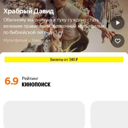
Храбрый Давид
Обычному мальчику-пастуху суждено стать
великим правителем. Красочный мультфильм
по библейской легенде
Мультфильм  •  Кино  •  6+
Билеты от 340 ₽
6.9
Рейтинг