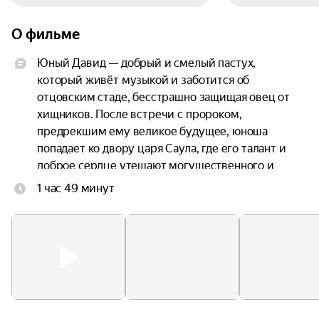
О фильме
Юный Давид — добрый и смелый пастух, 
который живёт музыкой и заботится об 
отцовским стаде, бесстрашно защищая овец от 
хищников. После встречи с пророком, 
предрекшим ему великое будущее, юноша 
попадает ко двору царя Саула, где его талант и 
доброе сердце утешают могущественного и 
своенравного правителя. Но когда на их землю 
1 час 49 минут
приходит вражеское войско, только Давид 
решается принять вызов беспощадного великана 
Голиафа — и это испытание навсегда меняет не 
только его судьбу, но и ход истории.