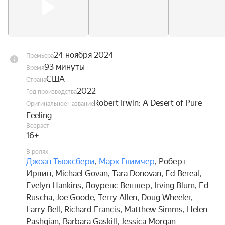
24 ноября 2024
Премьера
93 минуты
Время
США
Страна
2022
Год производства
Robert Irwin: A Desert of Pure
Оригинальное название
Feeling
Возраст
16+
В ролях
Джоан Тьюксбери
,
Марк Глимчер
,
Роберт
Ирвин
,
Michael Govan
,
Tara Donovan
,
Ed Bereal
,
Evelyn Hankins
,
Лоуренс Вешлер
,
Irving Blum
,
Ed
Ruscha
,
Joe Goode
,
Terry Allen
,
Doug Wheeler
,
Larry Bell
,
Richard Francis
,
Matthew Simms
,
Helen
Pashgian
,
Barbara Gaskill
,
Jessica Morgan