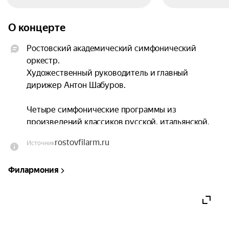
О концерте
Ростовский академический симфонический 
оркестр.

Художественный руководитель и главный 
дирижер Антон Шабуров.

Четыре симфонические программы из 
произведений классиков русской, итальянской, 
английской и румынской музыки.

rostovfilarm.ru
Источник
В концертах примут участие солисты: 
Филармония
Александр Ключко (фортепиано, Москва), Диана 
Юрченко (альт), Никита Борисоглебский 
(скрипка), Ксения Ченцова (скрипка).

Средняя продолжительность концерта — 2 часа 