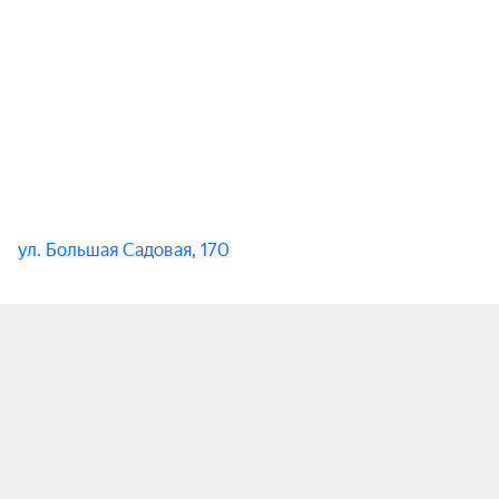
с антрактом

В абонемент входят концерты:

14 ноября 2026, 18:00.

12 декабря 2026, 18:00.

13 марта 2027, 18:00.

17 апреля 2027, 18:00.
ул. Большая Садовая, 170