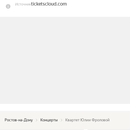
ticketscloud.com
Источник
Представьте: берег моря, вокруг цветущие 
олеандры и кружевная тень от пальм, вы сидите 
в шезлонге и потягиваете коктейль Latino Jazz, а 
с эстрады звучат мелодии, которые вы с 
лëгкостью подпеваете. Мы хотим пригласить вас 
именно на такой остужающий вечер.

Состав:

Юлия Фролова — вокал;

Клавдия Якимович — фортепиано;

Юрий Подкользин — контрабас;

Максим Кабальскис — барабаны.
Ростов-на-Дону
Концерты
Квартет Юлии Фроловой