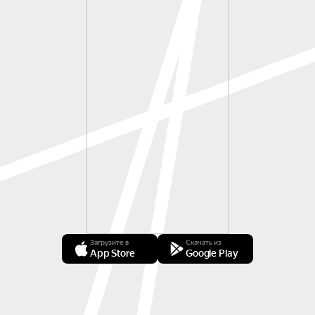
Загрузите в
Скачать из
App Store
Google Play