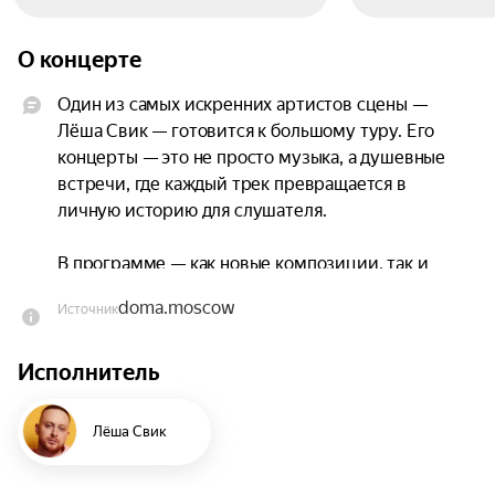
О концерте
Один из самых искренних артистов сцены — 
Лёша Свик — готовится к большому туру. Его 
концерты — это не просто музыка, а душевные 
встречи, где каждый трек превращается в 
личную историю для слушателя.

В программе — как новые композиции, так и 
уже полюбившиеся публике хиты: «Дым», 
doma.moscow
Источник
«Малиновый свет», «Плакала», «Не вспоминай» и 
др.

Исполнитель
Песни Лёши Свика набирают десятки 
миллионов просмотров и лайков, а его 
Лёша Свик
концерты всегда становятся живым диалогом с 
залом. Актуальное звучание в сочетании с 