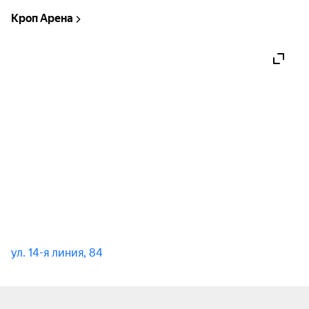
лирикой о любви, поиске себя и чувствах 
Кроп Арена
создают неповторимую атмосферу.
ул. 14-я линия, 84