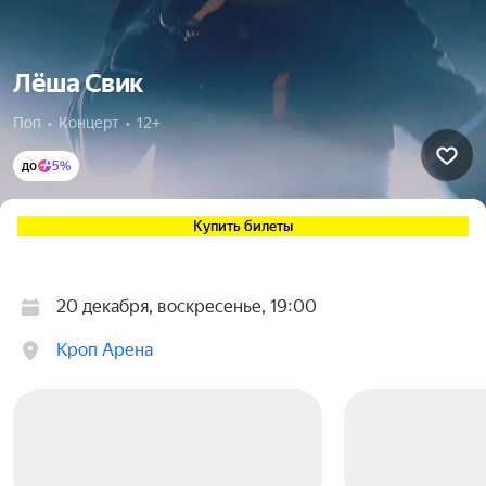
Лёша Свик
Поп  •  Концерт  •  12+
до
5%
Купить билеты
20 декабря, воскресенье, 19:00
Кроп Арена