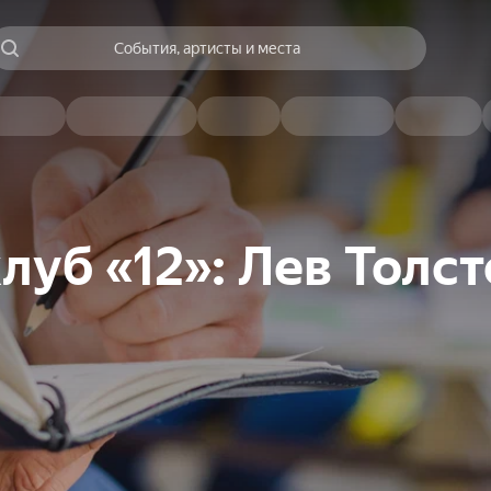
События, артисты и места
уб «12»: Лев Толст