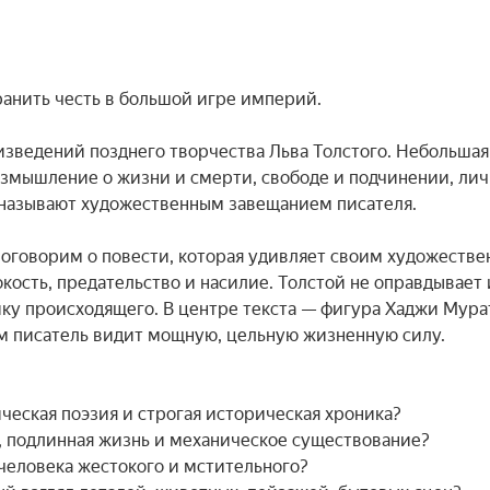
ранить честь в большой игре империй.

зведений позднего творчества Льва Толстого. Небольшая 
размышление о жизни и смерти, свободе и подчинении, лич
называют художественным завещанием писателя.

поговорим о повести, которая удивляет своим художестве
ость, предательство и насилие. Толстой не оправдывает и
ку происходящего. В центре текста — фигура Хаджи Мурат
м писатель видит мощную, цельную жизненную силу.

еская поэзия и строгая историческая хроника?

, подлинная жизнь и механическое существование?

еловека жестокого и мстительного?
