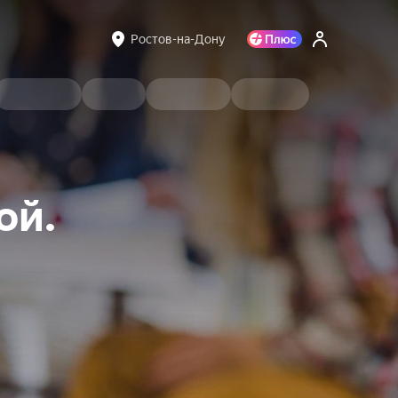
Ростов-на-Дону
ой.