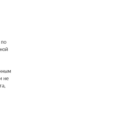
по 
ной 
нным 
 не 
а, 