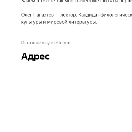
Зачем в тексте так много «несюжетных» на первы
Олег Панаэтов — лектор. Кандидат филологически
культуры и мировой литературы.
Источник
mayaklektory.ru
Адрес