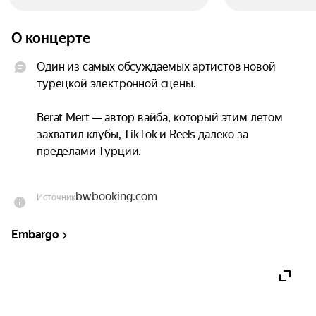
О концерте
Один из самых обсуждаемых артистов новой 
турецкой электронной сцены.

Berat Mert — автор вайба, который этим летом 
захватил клубы, TikTok и Reels далеко за 
пределами Турции.

Его музыку сегодня слушают по всему миру, а 
bwbooking.com
Источник
живые выступления превращаются в 
атмосферное путешествие между deep house, 
Embargo
oriental mood и ночной эстетикой Стамбула.