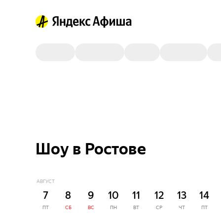
Шоу в Ростове
АВГУСТ
7
8
9
10
11
12
13
14
ПТ
СБ
ВС
ПН
ВТ
СР
ЧТ
ПТ