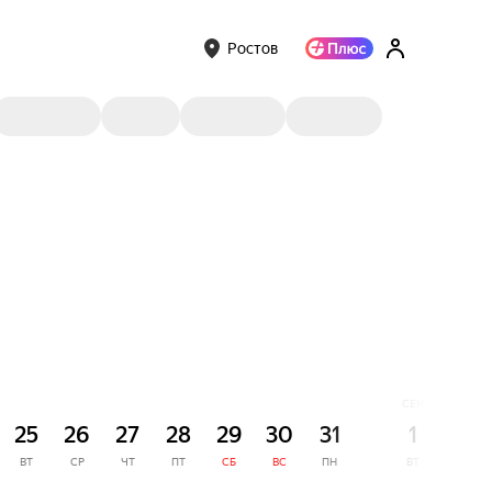
Ростов
СЕНТЯБРЬ
25
26
27
28
29
30
31
1
2
ВТ
СР
ЧТ
ПТ
СБ
ВС
ПН
ВТ
СР