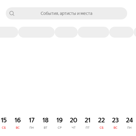
События, артисты и места
15
16
17
18
19
20
21
22
23
24
СБ
ВС
ПН
ВТ
СР
ЧТ
ПТ
СБ
ВС
ПН