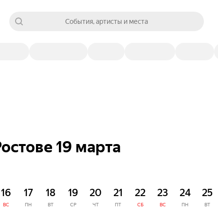
События, артисты и места
остове 19 марта
16
17
18
19
20
21
22
23
24
25
ВС
ПН
ВТ
СР
ЧТ
ПТ
СБ
ВС
ПН
ВТ