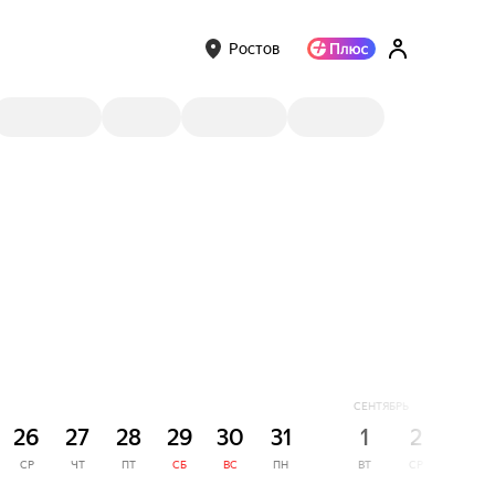
Ростов
СЕНТЯБРЬ
26
27
28
29
30
31
1
2
3
СР
ЧТ
ПТ
СБ
ВС
ПН
ВТ
СР
ЧТ