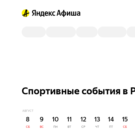
Спортивные события в Р
АВГУСТ
8
9
10
11
12
13
14
15
СБ
ВС
ПН
ВТ
СР
ЧТ
ПТ
СБ