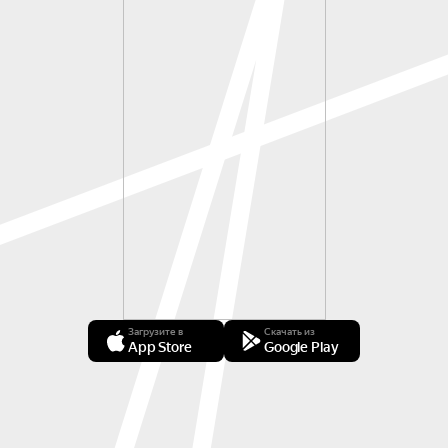
Загрузите в
Скачать из
App Store
Google Play