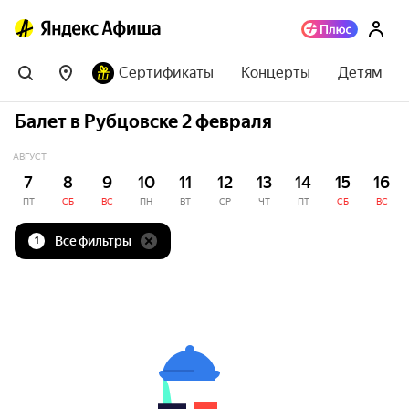
Сертификаты
Концерты
Детям
Балет в Рубцовске 2 февраля
АВГУСТ
7
8
9
10
11
12
13
14
15
16
ПТ
СБ
ВС
ПН
ВТ
СР
ЧТ
ПТ
СБ
ВС
Все фильтры
1