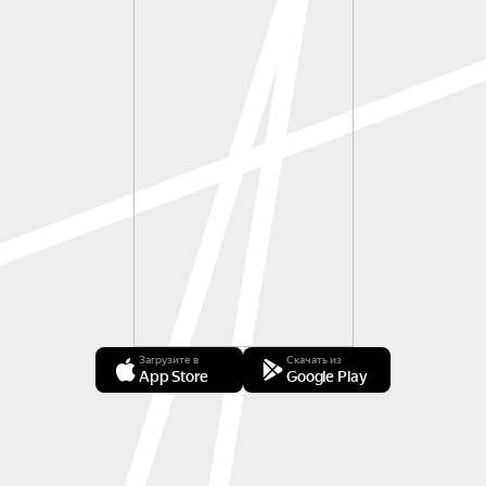
Загрузите в
Скачать из
App Store
Google Play