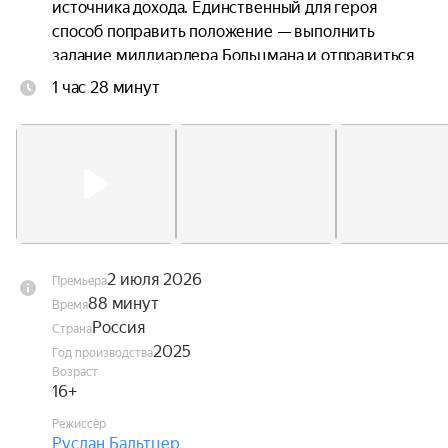
источника дохода. Единственный для героя 
способ поправить положение — выполнить 
задание миллиардера Больцмана и отправиться 
в прошлое за кубком Гименея. Лаврик 
1 час 28 минут
переносится в Москву 1913 года и начинает 
охоту за артефактом, который находится в Кассе 
невест — банке, где копится приданое. Но планы 
Лаврика стремится разрушить Варя — 
принципиальная девушка, которая тоже состоит 
в Кассе и имеет сверхчутьё на обманщиков. 
Лаврик придумывает план, как перехитрить 
Варю и с её помощью провернуть аферу.
2 июля 2026
Премьера
88 минут
Время
Россия
Страна
2025
Год производства
Возраст
16+
Режиссёр
Руслан Бальтцер