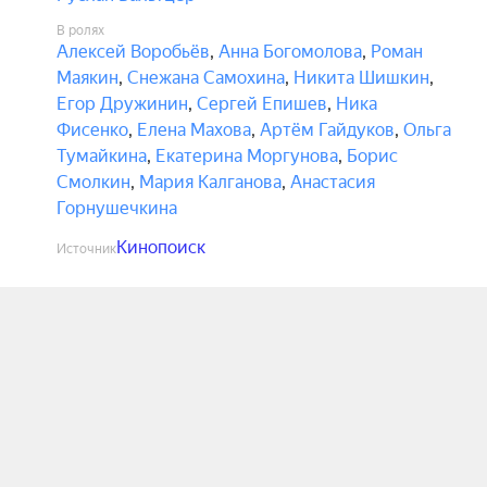
В ролях
Алексей Воробьёв
,
Анна Богомолова
,
Роман
Маякин
,
Снежана Самохина
,
Никита Шишкин
,
Егор Дружинин
,
Сергей Епишев
,
Ника
Фисенко
,
Елена Махова
,
Артём Гайдуков
,
Ольга
Тумайкина
,
Екатерина Моргунова
,
Борис
Смолкин
,
Мария Калганова
,
Анастасия
Горнушечкина
Кинопоиск
Источник