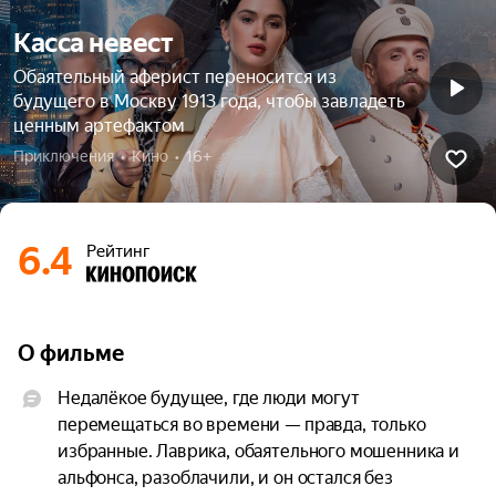
Касса невест
Обаятельный аферист переносится из
будущего в Москву 1913 года, чтобы завладеть
ценным артефактом
Приключения  •  Кино  •  16+
6.4
Рейтинг
О фильме
Недалёкое будущее, где люди могут 
перемещаться во времени — правда, только 
избранные. Лаврика, обаятельного мошенника и 
альфонса, разоблачили, и он остался без 