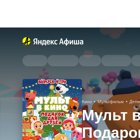
Кино
Мультфильм
Детя
Мульт в
Подаро