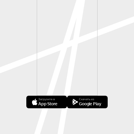
Загрузите в
Скачать из
App Store
Google Play