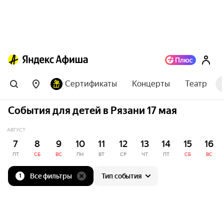
Сертификаты
Концерты
Театр
События для детей в Рязани 17 мая
АВГУСТ
7
8
9
10
11
12
13
14
15
16
ПТ
СБ
ВС
ПН
ВТ
СР
ЧТ
ПТ
СБ
ВС
Все фильтры
Тип события
1