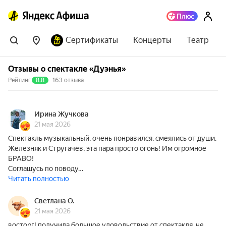
Сертификаты
Концерты
Театр
Отзывы о спектакле «Дуэнья»
Рейтинг
8.8
163 отзыва
Ирина Жучкова
21 мая 2026
Спектакль музыкальный, очень понравился, смеялись от души.
Железняк и Стругачёв, эта пара просто огонь! Им огромное
БРАВО!
Соглашусь по поводу…
Читать полностью
Светлана О.
21 мая 2026
восторг! получила большое удовольствие от спектакля. не