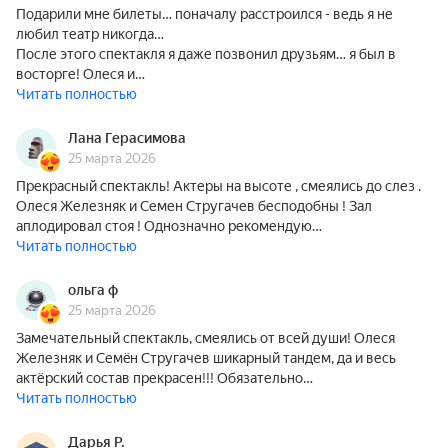
Подарили мне билеты… поначалу расстроился - ведь я не
любил театр никогда…
После этого спектакля я даже позвонил друзьям… я был в
восторге! Олеся и…
Читать полностью
Лана Герасимова
25 марта 2026
Прекрасный спектакль! Актеры на высоте , смеялись до слез .
Олеся Железняк и Семен Стругачев бесподобны ! Зал
аплодировал стоя ! Однозначно рекомендую…
Читать полностью
ольга ф
25 марта 2026
Замечательный спектакль, смеялись от всей души! Олеся
Железняк и Семëн Стругачев шикарный тандем, да и весь
актёрский состав прекрасен!!! Обязательно…
Читать полностью
Дарья Р.