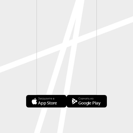
Загрузите в
Скачать из
App Store
Google Play