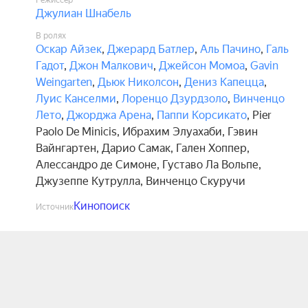
Режиссёр
Джулиан Шнабель
В ролях
Оскар Айзек
,
Джерард Батлер
,
Аль Пачино
,
Галь
Гадот
,
Джон Малкович
,
Джейсон Момоа
,
Gavin
Weingarten
,
Дьюк Николсон
,
Дениз Капецца
,
Луис Канселми
,
Лоренцо Дзурдзоло
,
Винченцо
Лето
,
Джорджа Арена
,
Паппи Корсикато
,
Pier
Paolo De Minicis
,
Ибрахим Элуахаби
,
Гэвин
Вайнгартен
,
Дарио Самак
,
Гален Хоппер
,
Алессандро де Симоне
,
Густаво Ла Вольпе
,
Джузеппе Кутрулла
,
Винченцо Скуручи
Кинопоиск
Источник