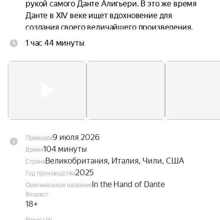
рукой самого Данте Алигьери. В это же время 
Данте в XIV веке ищет вдохновение для 
создания своего величайшего произведения. 
Каждого из мужчин неосознанно связывает 
1 час 44 минуты
через время их одержимость любовью, 
красотой и божественным.
9 июля 2026
Премьера
104 минуты
Время
Великобритания, Италия, Чили, США
Страна
2025
Год производства
In the Hand of Dante
Оригинальное название
Возраст
18+