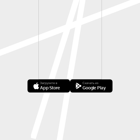
Загрузите в
Скачать из
App Store
Google Play