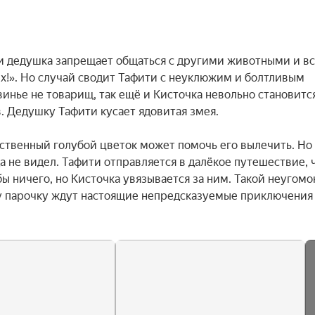
 дедушка запрещает общаться с другими животными и все
х!». Но случай сводит Тафити с неуклюжим и болтливым 
винье не товарищ, так ещё и Кисточка невольно становится
 Дедушку Тафити кусает ядовитая змея.

нственный голубой цветок может помочь его вылечить. Но г
гда не видел. Тафити отправляется в далёкое путешествие, 
бы ничего, но Кисточка увязывается за ним. Такой неугомо
у парочку ждут настоящие непредсказуемые приключения 