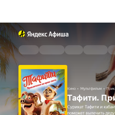
Кино
Мультфильм
Прик
Тафити. Пр
Сурикат Тафити и кабан
поможет вылечить дед