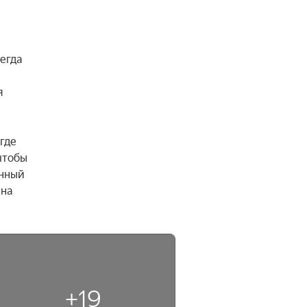
гда 
 
де 
чтобы 
нный 
на 
+19