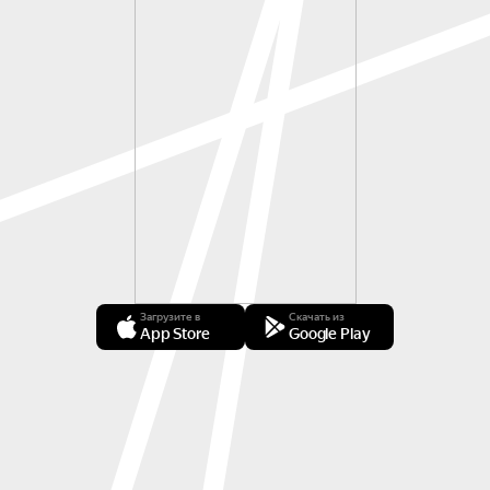
Загрузите в
Скачать из
App Store
Google Play