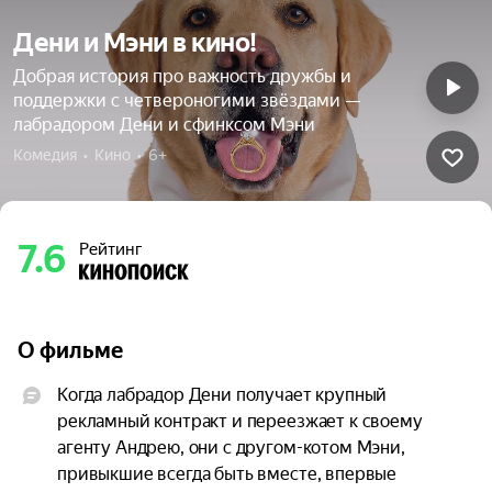
Дени и Мэни в кино!
Добрая история про важность дружбы и
поддержки с четвероногими звёздами —
лабрадором Дени и сфинксом Мэни
Комедия  •  Кино  •  6+
7.6
Рейтинг
О фильме
Когда лабрадор Дени получает крупный 
рекламный контракт и переезжает к своему 
агенту Андрею, они с другом-котом Мэни, 
привыкшие всегда быть вместе, впервые 