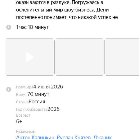
оказываются в разлуке. Погружаясь в 
ослепительный мир шоу-бизнеса, Дени 
постепенно понимает, что никакой успех не 
способен заменить семью, а искренность ценнее 
1 час 10 минут
любых контрактов. В это же время Андрей 
переживает кризис в отношениях с невестой, и 
именно Дени помогает ему заново поверить в 
любовь.
4 июня 2026
Премьера
70 минут
Время
Россия
Страна
2026
Год производства
Возраст
6+
Режиссёры
Антон Калинкин
,
Руслан Князев
,
Джаник