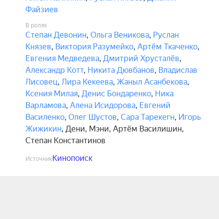
Файзиев
В ролях
Степан Девонин
,
Ольга Веникова
,
Руслан
Князев
,
Виктория Разумейко
,
Артём Ткаченко
,
Евгения Медведева
,
Дмитрий Хрусталёв
,
Александр Котт
,
Никита Дювбанов
,
Владислав
Лисовец
,
Лира Кекеева
,
Жаныл Асанбекова
,
Ксения Милая
,
Денис Бондаренко
,
Ника
Варламова
,
Алена Исидорова
,
Евгений
Василенко
,
Олег Шустов
,
Сара Тарекегн
,
Игорь
Жижикин
,
Дени
,
Мэни
,
Артём Василишин
,
Степан Константинов
Кинопоиск
Источник