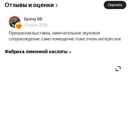
Отзывы и оценки
субъективному опыту представителей 
Оценить
«потерянного поколения» через их ранние 
впечатления, значимые воспоминания и 
Bjorny BB
13 июля 2026
наивные мечты о будущем.
Прекрасная выставка, замечательное звуковое
сопровождение, само помещение тоже очень интересное
Фабрика лимонной кислоты