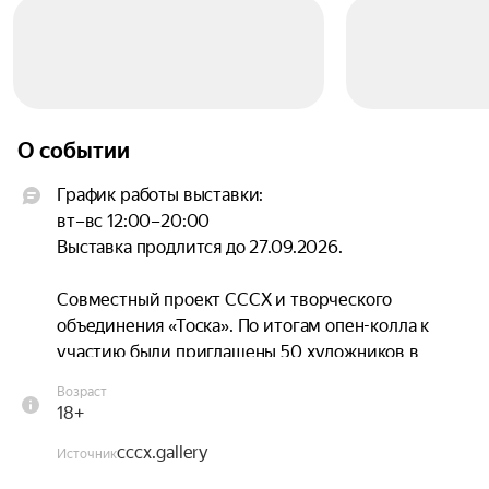
О событии
График работы выставки:

вт–вс 12:00–20:00

Выставка продлится до 27.09.2026.

Совместный проект CCCХ и творческого 
объединения «Тоска». По итогам опен-колла к 
участию были приглашены 50 художников в 
составе 18 коллективов из разных городов 
Возраст
России.

18+
cccx.gallery
«Так не бывает» исследует ментальные основы 
Источник
переходного поколения Y — Z и обращается к 